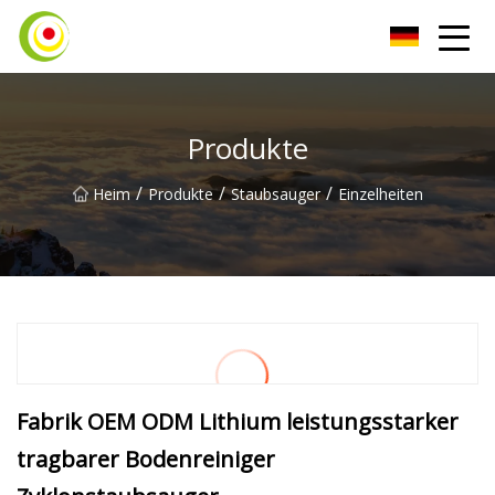
Staubsauger Co., Ltd
Produkte
/
/
/
Heim
Produkte
Staubsauger
Einzelheiten
Fabrik OEM ODM Lithium leistungsstarker
tragbarer Bodenreiniger