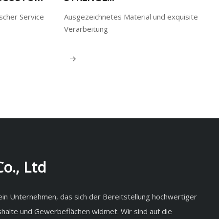
QUALITÄTSKONTROLLEN
scher Service
Ausgezeichnetes Material und exquisite
Verarbeitung
Mehr sehen
o., Ltd
 ein Unternehmen, das sich der Bereitstellung hochwertiger
halte und Gewerbeflächen widmet. Wir sind auf die