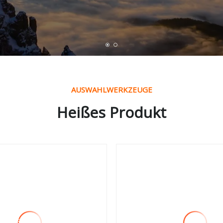
AUSWAHLWERKZEUGE
Heißes Produkt
arer, kabelloser
Fabrik OEM 300W 7
funktions-
Staubmilbenmatratz
staubsauger im
Staubsauger mit 4 
n Design
Kabel