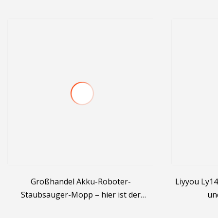
Großhandel Akku-Roboter-
Liyyou Ly14
Staubsauger-Mopp – hier ist der
un
kabellose Hand-Bodenschrubber
Aquafiltr