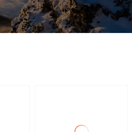
kpa
Frischwassertank: 850 ml
e UV-
beutelloser Staubsauger
Meter