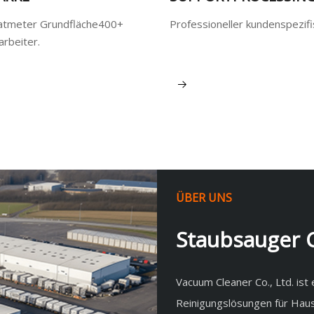
atmeter Grundfläche400+
Professioneller kundenspezifi
arbeiter.
Mehr sehen
ÜBER UNS
Staubsauger C
Vacuum Cleaner Co., Ltd. ist
Reinigungslösungen für Haus