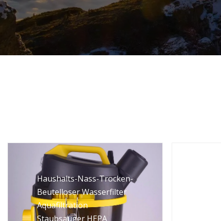
Haushalts-Nass-Trocken-
Tragb
Beutelloser Wasserfilter
Multi
Aquafiltration
Hand
Staubsauger HEPA
neue