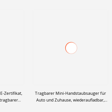
-Zertifikat,
Tragbarer Mini-Handstaubsauger für
tragbarer
Auto und Zuhause, wiederaufladbar,
kabelloser
12,2 kPa, kabellos, kabellos