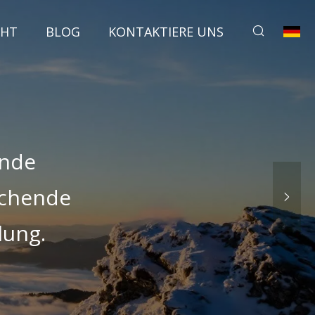
CHT
BLOG
KONTAKTIERE UNS
ende
echende
lung.