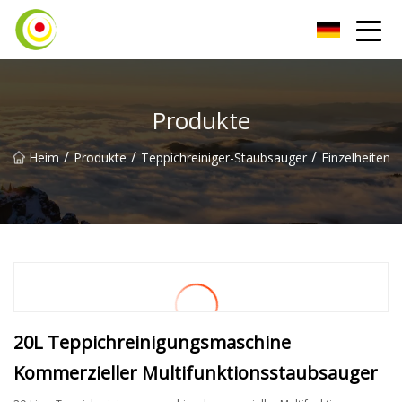
Staubsauger Co., Ltd
Produkte
/
/
/
Heim
Produkte
Teppichreiniger-Staubsauger
Einzelheiten
20L Teppichreinigungsmaschine
Kommerzieller Multifunktionsstaubsauger