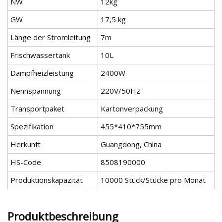
NW
12kg
GW
17,5 kg
Länge der Stromleitung
7m
Frischwassertank
10L
Dampfheizleistung
2400W
Nennspannung
220V/50Hz
Transportpaket
Kartonverpackung
Spezifikation
455*410*755mm
Herkunft
Guangdong, China
HS-Code
8508190000
Produktionskapazität
10000 Stück/Stücke pro Monat
Produktbeschreibung