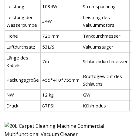
Leistung
1034W
Stromspannung
2
Leistung der
Leistung des
34W
1
Wasserpumpe
Vakuummotors
Höhe
720 mm
Tankdurchmesser
Φ
Luftdurchsatz
53L/S
Vakuumsauger
2
Länge des
7m
Schlauchdurchmesser
Φ
Kabels
Bruttogewicht des
Packungsgröße
455*410*755mm
5,
Schlauchs
NW
12 kg
GW
17
Druck
87PSI
Kühlmodus
Um