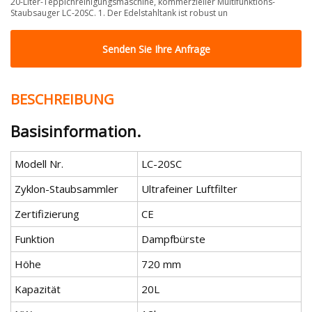
20-Liter-Teppichreinigungsmaschine, kommerzieller Multifunktions-
Staubsauger LC-20SC. 1. Der Edelstahltank ist robust un
Senden Sie Ihre Anfrage
BESCHREIBUNG
Basisinformation.
Modell Nr.
LC-20SC
Zyklon-Staubsammler
Ultrafeiner Luftfilter
Zertifizierung
CE
Funktion
Dampfbürste
Höhe
720 mm
Kapazität
20L