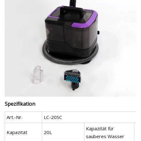
Spezifikation
Art.-Nr.
LC-20SC
Kapazität für
Kapazität
20L
1
sauberes Wasser