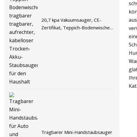
sch
kön
aus
20,7 kpa Vakuumsauger, CE-
Zertifikat, Teppich-Bodenwischer,
ver
tragbarer tragbarer, aufrechter,
ein
kabelloser Trocken-Akku-
Sch
Staubsauger für den Haushalt
Hun
War
gla
Ihr
Kat
Tragbarer Mini-Handstaubsauger