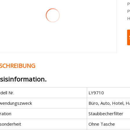
P
P
H
SCHREIBUNG
sisinformation.
ell Nr.
LY9710
wendungszweck
Büro, Auto, Hotel, H
tration
Staubbecherfilter
sonderheit
Ohne Tasche