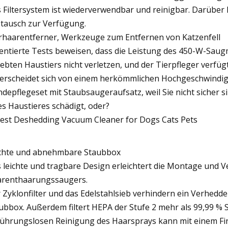
 Filtersystem ist wiederverwendbar und reinigbar. Darüber h
tausch zur Verfügung.
rhaarentferner, Werkzeuge zum Entfernen von Katzenfell
entierte Tests beweisen, dass die Leistung des 450-W-Saug
iebten Haustiers nicht verletzen, und der Tierpfleger verfü
erscheidet sich von einem herkömmlichen Hochgeschwindig
depflegeset mit Staubsaugeraufsatz, weil Sie nicht sicher 
es Haustieres schädigt, oder?
chte und abnehmbare Staubbox
 leichte und tragbare Design erleichtert die Montage und 
renthaarungssaugers.
 Zyklonfilter und das Edelstahlsieb verhindern ein Verhedd
ubbox. Außerdem filtert HEPA der Stufe 2 mehr als 99,99 % 
ührungslosen Reinigung des Haarsprays kann mit einem Fin