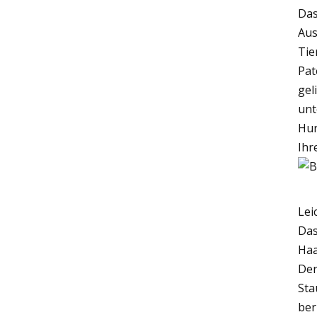
Das
Aus
Tie
Pat
gel
unt
Hun
Ihr
Lei
Das
Haa
Der
Sta
ber