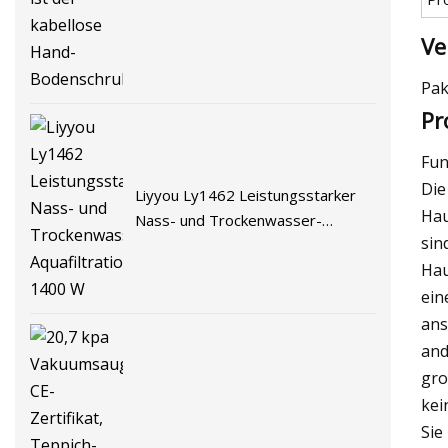
kabellose Hand-Bodenschrubber
Ve
Pak
Pr
Fun
Die
Liyyou Ly1462 Leistungsstarker
Hau
Nass- und Trockenwasser-
sin
Aquafiltrationsstaubsauger 1400
Hau
W
ein
ans
and
gro
kei
Sie