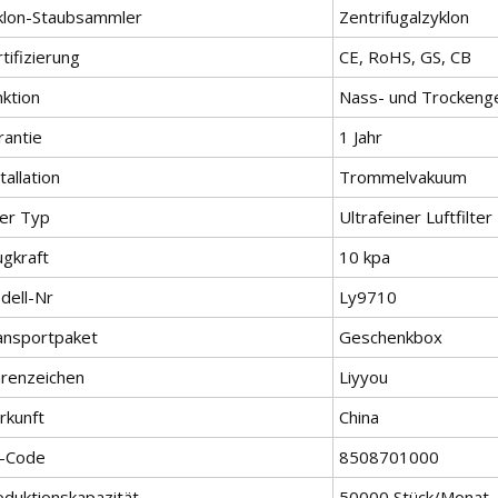
klon-Staubsammler
Zentrifugalzyklon
tifizierung
CE, RoHS, GS, CB
nktion
Nass- und Trockeng
rantie
1 Jahr
tallation
Trommelvakuum
ter Typ
Ultrafeiner Luftfilter
ugkraft
10 kpa
dell-Nr
Ly9710
ansportpaket
Geschenkbox
renzeichen
Liyyou
rkunft
China
-Code
8508701000
oduktionskapazität
50000 Stück/Monat