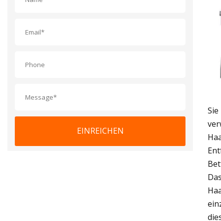
Sie
ver
EINREICHEN
Haa
Ent
Bet
Das
Haa
ein
die