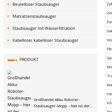
Zy
Beutelloser Staubsauger
Zer
Matratzenstaubsauger
Fu
Staubsauger mit Wasserfiltration
Ga
Ins
Kabelloser kabelloser Staubsauger
Fil
Sa
PRODUKT
Mo
Tr
Wa
He
Großhandel Akku-Roboter-
HS
Staubsauger-Mopp – hier ist der
Pr