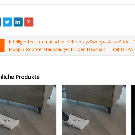
Intelligenter automatischer Kehrspray-Sweep-
Akku-Stick, 
Moppin-Roboterstaubsauger für den Haushalt
mit HEPA-
nliche Produkte