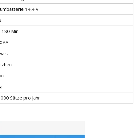
iumbatterie 14,4 V
o
-180 Min
0PA
warz
nzhen
art
na
.000 Sätze pro Jahr