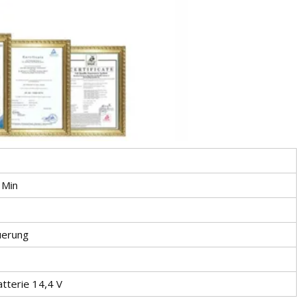
 Min
uerung
atterie 14,4 V