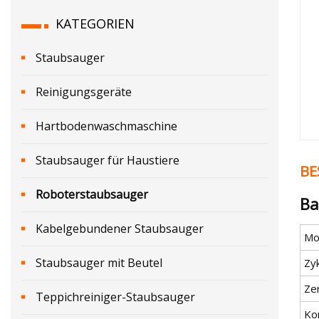
KATEGORIEN
Staubsauger
Reinigungsgeräte
Hartbodenwaschmaschine
Staubsauger für Haustiere
BE
Roboterstaubsauger
Ba
Kabelgebundener Staubsauger
Mod
Staubsauger mit Beutel
Zy
Zer
Teppichreiniger-Staubsauger
Ko