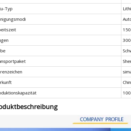
ku-Typ
Lith
inigungsmodi
Aut
eitszeit
150
ugen
300
rbe
Sch
ansportpaket
She
renzeichen
sim
rkunft
Chi
oduktionskapazität
100
oduktbeschreibung