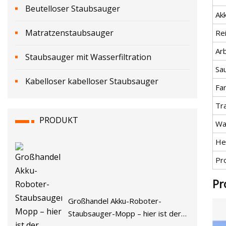
Beutelloser Staubsauger
Ak
Matratzenstaubsauger
Re
Arb
Staubsauger mit Wasserfiltration
Sa
Kabelloser kabelloser Staubsauger
Fa
Tr
PRODUKT
Wa
He
Pr
Pr
Großhandel Akku-Roboter-
Staubsauger-Mopp – hier ist der