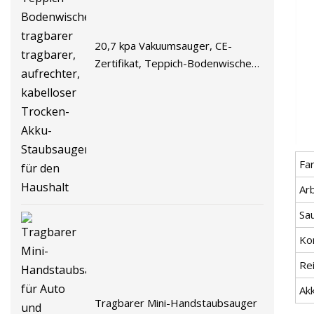
20,7 kpa Vakuumsauger, CE-
Zertifikat, Teppich-Bodenwischer,
tragbarer tragbarer, aufrechter,
kabelloser Trocken-Akku-
Staubsauger für den Haushalt
Fa
Arb
Sa
Ko
Re
Ak
Tragbarer Mini-Handstaubsauger