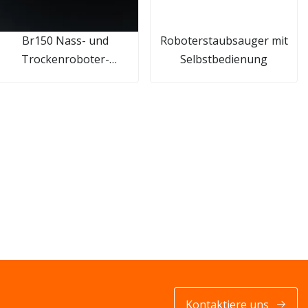
Br150 Nass- und
Roboterstaubsauger mit
Trockenroboter-
Selbstbedienung
Staubsauger mit
ntelligenter Wischfunktion
Kontaktiere uns