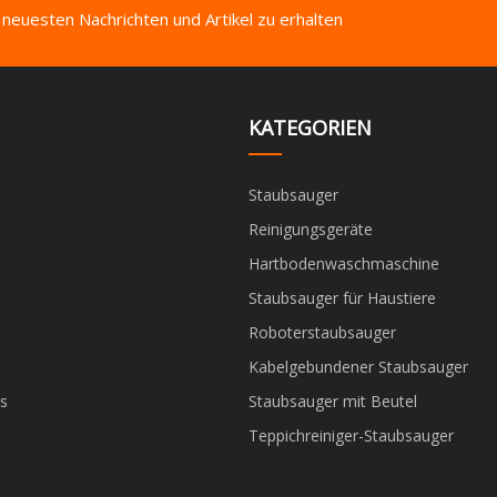
 neuesten Nachrichten und Artikel zu erhalten
KATEGORIEN
Staubsauger
Reinigungsgeräte
Hartbodenwaschmaschine
Staubsauger für Haustiere
Roboterstaubsauger
Kabelgebundener Staubsauger
s
Staubsauger mit Beutel
Teppichreiniger-Staubsauger