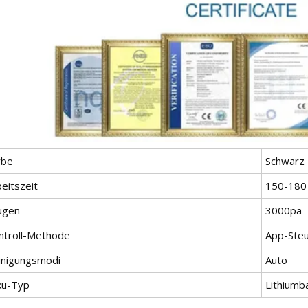
rbe
Schwarz
eitszeit
150-180
ugen
3000pa
ntroll-Methode
App-Ste
inigungsmodi
Auto
ku-Typ
Lithiumb