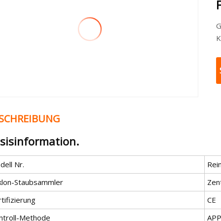
G
K
SCHREIBUNG
sisinformation.
ell Nr.
Rei
klon-Staubsammler
Zent
tifizierung
CE
ntroll-Methode
APP