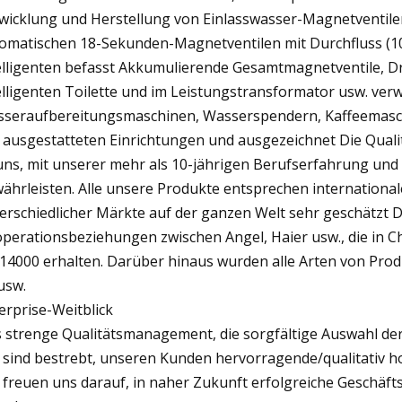
wicklung und Herstellung von Einlasswasser-Magnetventilen
omatischen 18-Sekunden-Magnetventilen mit Durchfluss (1
elligenten befasst Akkumulierende Gesamtmagnetventile, Dr
elligenten Toilette und im Leistungstransformator usw. ve
seraufbereitungsmaschinen, Wasserspendern, Kaffeemaschi
 ausgestatteten Einrichtungen und ausgezeichnet Die Qualit
uns, mit unserer mehr als 10-jährigen Berufserfahrung und
ährleisten. Alle unsere Produkte entsprechen international
erschiedlicher Märkte auf der ganzen Welt sehr geschätzt D
perationsbeziehungen zwischen Angel, Haier usw., die in 
14000 erhalten. Darüber hinaus wurden alle Arten von Prod
usw.
erprise-Weitblick
 strenge Qualitätsmanagement, die sorgfältige Auswahl der
 sind bestrebt, unseren Kunden hervorragende/qualitativ 
 freuen uns darauf, in naher Zukunft erfolgreiche Geschä