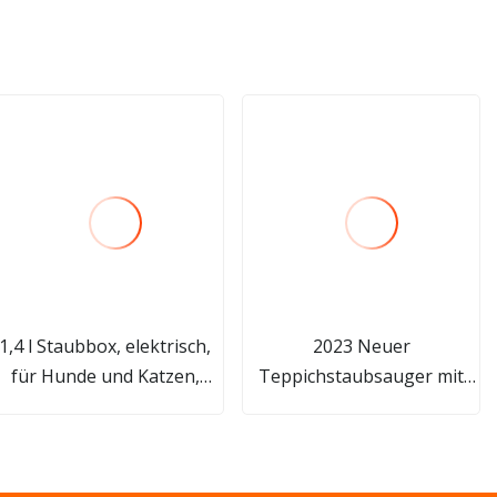
1,4 l Staubbox, elektrisch,
2023 Neuer
für Hunde und Katzen,
Teppichstaubsauger mit
Tierhaarentferner und
vertikaler Absaugdüse und
Schermaschine,
800 W
multifunktionaler
Staubsauger mit