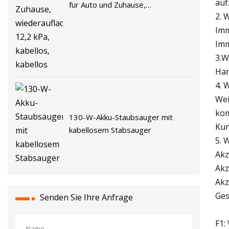
auf
für Auto und Zuhause,
2. 
wiederaufladbar, 12,2 kPa,
Imm
kabellos, kabellos
Imm
3.W
Han
4. 
Wei
kom
130-W-Akku-Staubsauger mit
Kun
kabellosem Stabsauger
5. 
Akz
Akz
Akz
Ges
Senden Sie Ihre Anfrage
F1: