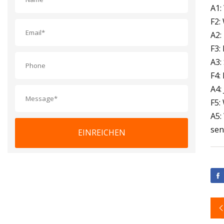
A1:
F2:
A2:
F3:
A3:
F4:
A4:
F5:
A5:
sen
EINREICHEN