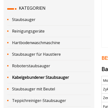
KATEGORIEN
Staubsauger
Reinigungsgeräte
Hartbodenwaschmaschine
Staubsauger für Haustiere
BE
Roboterstaubsauger
Ba
Kabelgebundener Staubsauger
Mod
Staubsauger mit Beutel
Zy
Zer
Teppichreiniger-Staubsauger
Fu