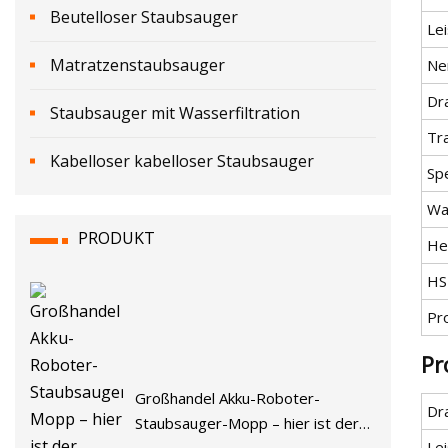
Beutelloser Staubsauger
Le
Matratzenstaubsauger
Ne
Dr
Staubsauger mit Wasserfiltration
Tr
Kabelloser kabelloser Staubsauger
Spe
Wa
PRODUKT
He
HS
Pr
Pr
Großhandel Akku-Roboter-
Dr
Staubsauger-Mopp – hier ist der
Le