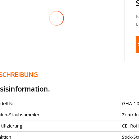
FAQ 
E
SCHREIBUNG
sisinformation.
ell Nr.
GHA-1
klon-Staubsammler
Zentrif
tifizierung
CE, RoH
nktion
Stick-S