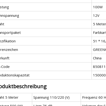
istung
100W
nnspannung
12V
aht
5 Mete
ansportpaket
Farbkar
zifikation
51 * 16
renzeichen
GREEN
rkunft
China
-Code
850811
oduktionskapazität
150000 
oduktbeschreibung
aht 5 Meter
Spannung 110/220 (V)
Frequenz 60 
istung 500 (W)
Lärm 76 dB
Volumen der S