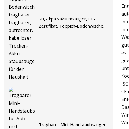
Ent
aut
20,7 kpa Vakuumsauger, CE-
int
Zertifikat, Teppich-Bodenwischer,
int
tragbarer tragbarer, aufrechter,
Was
kabelloser Trocken-Akku-
gut
Staubsauger für den Haushalt
es 
gew
unt
Koo
ISO
CE 
Ent
Das
Wir
Wir
Tragbarer Mini-Handstaubsauger