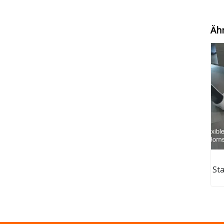
Äh
St