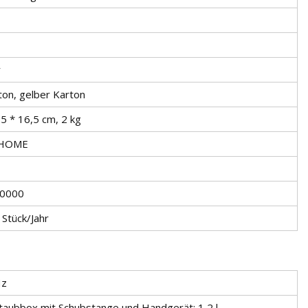
r
ton, gelber Karton
,5 * 16,5 cm, 2 kg
HOME
0000
Stück/Jahr
Hz
taubbox mit Schubstange und Handgerät: 1,2 l